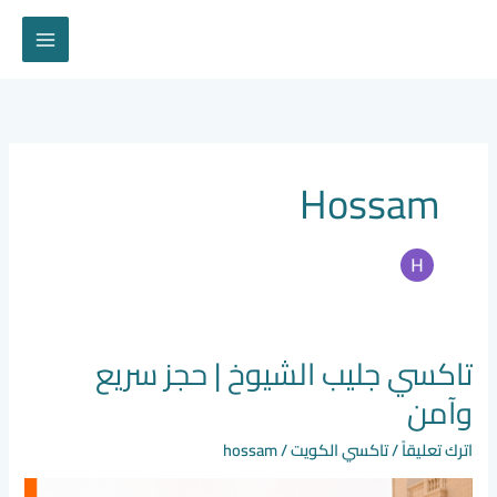
خطي
لى
لمحتوى
Hossam
تاكسي جليب الشيوخ | حجز سريع
تاكسي
جليب
وآمن
الشيوخ
|
اترك تعليقاً
/
تاكسي الكويت
/
hossam
حجز
سريع