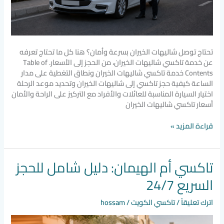
تحتاج توصل شاليهات الخيران بسرعة وأمان؟ هنا كل ما تحتاج تعرفه
عن خدمة تاكسي شاليهات الخيران، من الحجز إلى الأسعار. Table of
Contents خدمة تاكسي شاليهات الخيران ونطاق التغطية على مدار
الساعة كيفية حجز تاكسي إلى شاليهات الخيران وتحديد موعد الرحلة
اختيار السيارة المناسبة للعائلات والأفراد مع التركيز على الراحة والأمان
أسعار تاكسي شاليهات الخيران
قراءة المزيد »
تاكسي أم الهيمان: دليل شامل للحجز
تاكسي
أم
السريع 24/7
الهيمان:
دليل
اترك تعليقاً
/
تاكسي الكويت
/
hossam
شامل
للحجز