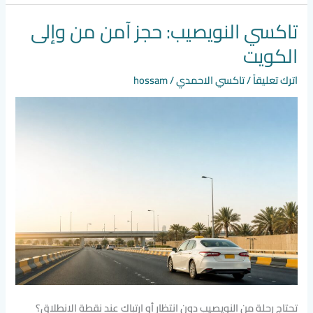
تاكسي النويصيب: حجز آمن من وإلى
تاكسي
النويصيب:
الكويت
حجز
آمن
اترك تعليقاً
/
تاكسي الاحمدي
/
hossam
من
وإلى
الكويت
تحتاج رحلة من النويصيب دون انتظار أو ارتباك عند نقطة الانطلاق؟