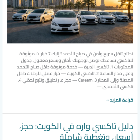
تحتاج تنقل سريع وآمن في صباح الأحمد؟ إليك 7 خيارات موثوقة
للتاكسي تساعدك توصل لوجهتك بأمان وبسعر معقول. جدول
المحتويات 1. تاكسي الديرة — خدمة موثوقة داخل صباح الأحمد
وعلى مدار الساعة 2. تاكسي الكويت — خيار عملي للرحلات داخل
المدينة وإلى المطار 3. Careem — حجز عبر تطبيق وتتبع لحظي 4.
تاكسي الأحمدي —
قراءة المزيد »
دليل تاكسي واره في الكويت: حجز،
دليل
تاكسي
أسعار، وتغطية شاملة
واره