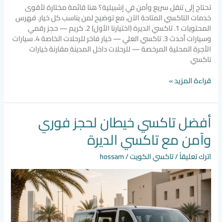
تحتاج إلى تنقل سريع وآمن في إشبيلية؟ هنا قائمة مختارة لأقوى
خدمات التاكسي المتاحة الآن، مع توضيح لمن يناسب كل خيار. فهرس
المحتويات 1. تاكسي الديرة (اختيارنا الأول) 2. كريم — حجز رقمي
وسيارات أحدث 3. تاكسي العلي — خيار فاخر للرحلات الخاصة 4. سيارات
الأجرة المحلية المرخصة — للرحلات داخل المدينة مقارنة خيارات
تاكسي
قراءة المزيد »
أفضل تاكسي خيطان لحجز فوري
أفضل
تاكسي
وآمن مع تاكسي الديرة
خيطان
لحجز
اترك تعليقاً
/
تاكسي الكويت
/
hossam
فوري
وآمن
مع
تاكسي
الديرة